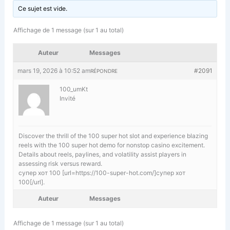
Ce sujet est vide.
Affichage de 1 message (sur 1 au total)
Auteur
Messages
mars 19, 2026 à 10:52 am
#2091
RÉPONDRE
100_umKt
Invité
Discover the thrill of the 100 super hot slot and experience blazing
reels with the 100 super hot demo for nonstop casino excitement.
Details about reels, paylines, and volatility assist players in
assessing risk versus reward.
супер хот 100 [url=https://100-super-hot.com/]супер хот
100[/url].
Auteur
Messages
Affichage de 1 message (sur 1 au total)