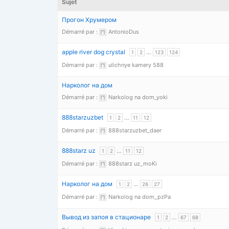
Sujet
Прогон Хрумером
Démarré par :
AntonioDus
apple river dog crystal
…
1
2
123
124
Démarré par :
ulichnye kamery 588
Нарколог на дом
Démarré par :
Narkolog na dom_yoki
888starzuzbet
…
1
2
11
12
Démarré par :
888starzuzbet_daer
888starz uz
…
1
2
11
12
Démarré par :
888starz uz_moKi
Нарколог на дом
…
1
2
26
27
Démarré par :
Narkolog na dom_pzPa
Вывод из запоя в стационаре
…
1
2
67
68