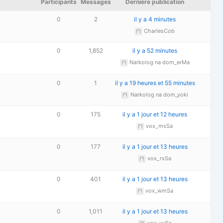
Participants
Messages
Dernière publication
0
2
il y a 4 minutes
CharlesCob
0
1,852
il y a 52 minutes
Narkolog na dom_erMa
0
1
il y a 19 heures et 55 minutes
Narkolog na dom_yoki
0
175
il y a 1 jour et 12 heures
vox_msSa
0
177
il y a 1 jour et 13 heures
vox_rxSa
0
401
il y a 1 jour et 13 heures
vox_wmSa
0
1,011
il y a 1 jour et 13 heures