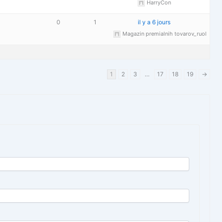
HarryCon
0
1
il y a 6 jours
Magazin premialnih tovarov_ruol
1
2
3
…
17
18
19
→