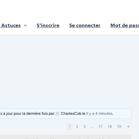
 Astuces
S’inscrire
Se connecter
Mot de pass
 à jour pour la dernière fois par
CharlesCob
le
il y a 4 minutes
.
1
2
3
…
17
18
19
→