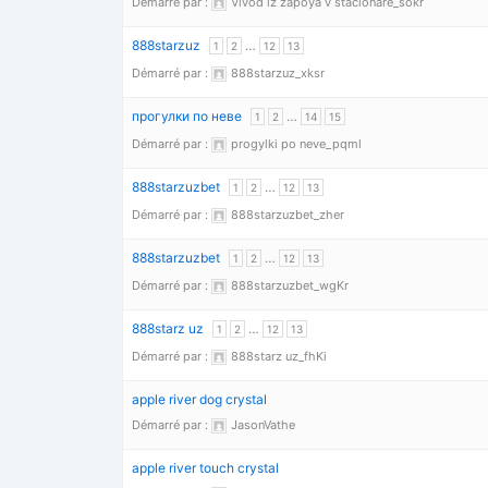
Démarré par :
Vivod iz zapoya v stacionare_sokr
888starzuz
…
1
2
12
13
Démarré par :
888starzuz_xksr
прогулки по неве
…
1
2
14
15
Démarré par :
progylki po neve_pqml
888starzuzbet
…
1
2
12
13
Démarré par :
888starzuzbet_zher
888starzuzbet
…
1
2
12
13
Démarré par :
888starzuzbet_wgKr
888starz uz
…
1
2
12
13
Démarré par :
888starz uz_fhKi
apple river dog crystal
Démarré par :
JasonVathe
apple river touch crystal