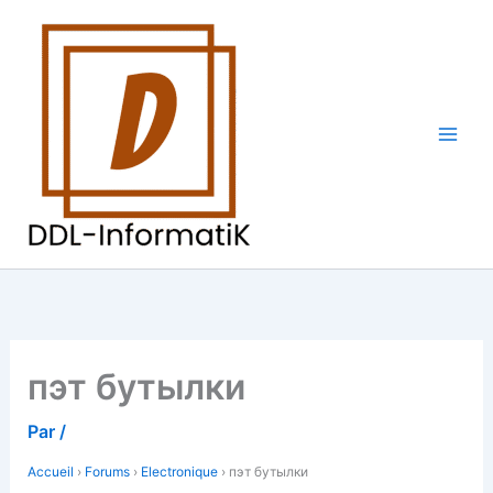
Aller
au
contenu
пэт бутылки
Par
/
Accueil
›
Forums
›
Electronique
›
пэт бутылки