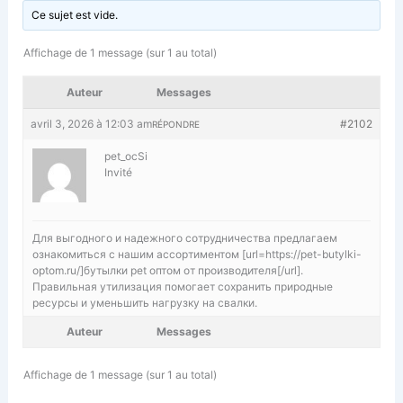
Ce sujet est vide.
Affichage de 1 message (sur 1 au total)
Auteur
Messages
avril 3, 2026 à 12:03 am
#2102
RÉPONDRE
pet_ocSi
Invité
Для выгодного и надежного сотрудничества предлагаем
ознакомиться с нашим ассортиментом [url=https://pet-butylki-
optom.ru/]бутылки pet оптом от производителя[/url].
Правильная утилизация помогает сохранить природные
ресурсы и уменьшить нагрузку на свалки.
Auteur
Messages
Affichage de 1 message (sur 1 au total)