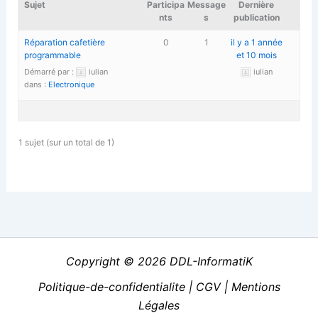
Sujet
Participa
Message
Dernière
nts
s
publication
Réparation cafetière
0
1
il y a 1 année
programmable
et 10 mois
Démarré par :
iulian
iulian
dans :
Electronique
1 sujet (sur un total de 1)
Copyright © 2026 DDL-InformatiK
Politique-de-confidentialite
|
CGV
|
Mentions
Légales