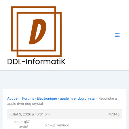
Aller
au
contenu
Accueil
›
Forums
›
Electronique
›
apple river dog crystal
›
Répondre à :
apple river dog crystal
juillet 9, 2026 à 10:31 pm
#7348
pinup_qiOi
pin-up Temuco
Invité