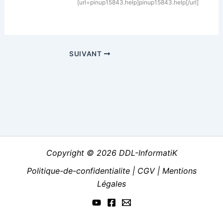
[url=pinup15843.help]pinup15843.help[/url]
SUIVANT
Copyright © 2026 DDL-InformatiK
Politique-de-confidentialite
|
CGV
|
Mentions
Légales