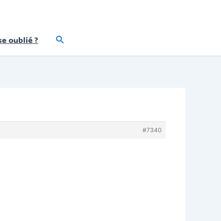
Rechercher
e oublié ?
#7340