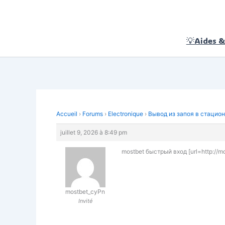
Aller
au
contenu
💡Aides &
Accueil
›
Forums
›
Electronique
›
Вывод из запоя в стацио
juillet 9, 2026 à 8:49 pm
mostbet быстрый вход [url=http://m
mostbet_cyPn
Invité