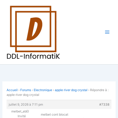
Aller
au
contenu
Accueil
›
Forums
›
Electronique
›
apple river dog crystal
›
Répondre à :
apple river dog crystal
juillet 9, 2026 à 7:11 pm
#7338
melbet_abEl
melbet cont blocat
Invité