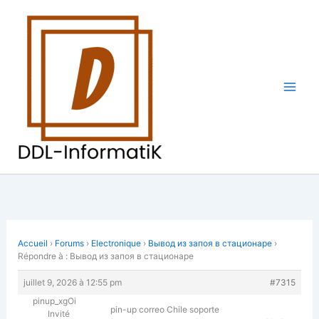
Aller
au
contenu
Accueil
›
Forums
›
Electronique
›
Вывод из запоя в стационаре
›
Répondre à : Вывод из запоя в стационаре
juillet 9, 2026 à 12:55 pm
#7315
pinup_xgOi
pin-up correo Chile soporte
Invité