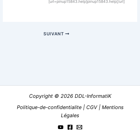
[url=pinup15843.help]pinup15843.help[/url]
SUIVANT
Copyright © 2026 DDL-InformatiK
Politique-de-confidentialite
|
CGV
|
Mentions
Légales