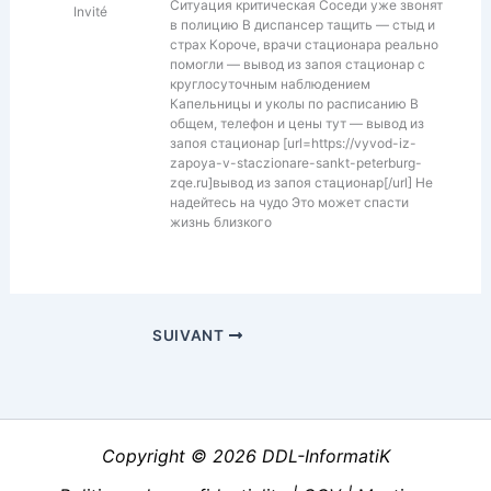
Ситуация критическая Соседи уже звонят
Invité
в полицию В диспансер тащить — стыд и
страх Короче, врачи стационара реально
помогли — вывод из запоя стационар с
круглосуточным наблюдением
Капельницы и уколы по расписанию В
общем, телефон и цены тут — вывод из
запоя стационар [url=https://vyvod-iz-
zapoya-v-staczionare-sankt-peterburg-
zqe.ru]вывод из запоя стационар[/url] Не
надейтесь на чудо Это может спасти
жизнь близкого
SUIVANT
Copyright © 2026 DDL-InformatiK