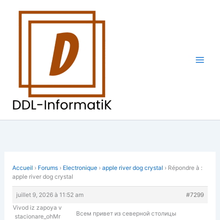
Aller
au
contenu
Accueil
›
Forums
›
Electronique
›
apple river dog crystal
›
Répondre à :
apple river dog crystal
juillet 9, 2026 à 11:52 am
#7299
Vivod iz zapoya v
Всем привет из северной столицы
stacionare_ohMr