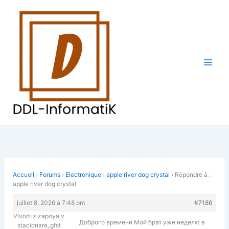
Aller
au
contenu
Accueil
›
Forums
›
Electronique
›
apple river dog crystal
›
Répondre à :
apple river dog crystal
juillet 8, 2026 à 7:48 pm
#7186
Vivod iz zapoya v
Доброго времени Мой брат уже неделю в
stacionare_gfst