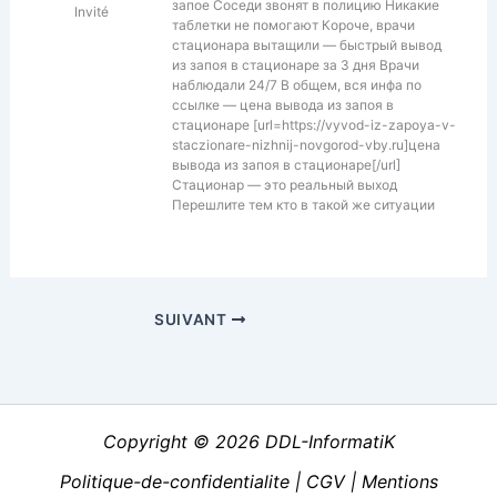
запое Соседи звонят в полицию Никакие
Invité
таблетки не помогают Короче, врачи
стационара вытащили — быстрый вывод
из запоя в стационаре за 3 дня Врачи
наблюдали 24/7 В общем, вся инфа по
ссылке — цена вывода из запоя в
стационаре [url=https://vyvod-iz-zapoya-v-
staczionare-nizhnij-novgorod-vby.ru]цена
вывода из запоя в стационаре[/url]
Стационар — это реальный выход
Перешлите тем кто в такой же ситуации
SUIVANT
Copyright © 2026 DDL-InformatiK
Politique-de-confidentialite
|
CGV
|
Mentions