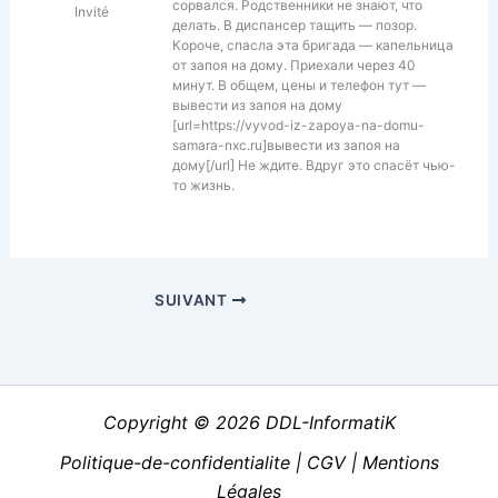
сорвался. Родственники не знают, что
Invité
делать. В диспансер тащить — позор.
Короче, спасла эта бригада — капельница
от запоя на дому. Приехали через 40
минут. В общем, цены и телефон тут —
вывести из запоя на дому
[url=https://vyvod-iz-zapoya-na-domu-
samara-nxc.ru]вывести из запоя на
дому[/url] Не ждите. Вдруг это спасёт чью-
то жизнь.
SUIVANT
Copyright © 2026 DDL-InformatiK
Politique-de-confidentialite
|
CGV
|
Mentions
Légales