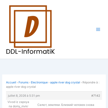
Aller
au
contenu
Accueil
›
Forums
›
Electronique
›
apple river dog crystal
›
Répondre à :
apple river dog crystal
juillet 8, 2026 à 5:31 pm
#7142
Vivod iz zapoya
Салют, земляки. Близкий человек снова
na domy_mvkr