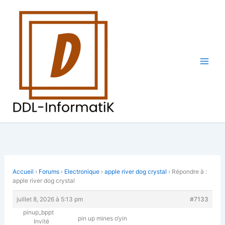
Aller
au
contenu
Accueil
›
Forums
›
Electronique
›
apple river dog crystal
›
Répondre à :
apple river dog crystal
juillet 8, 2026 à 5:13 pm
#7133
pinup_bppt
pin up mines o‘yin
Invité