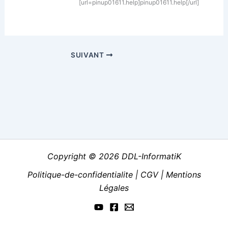
[url=pinup01611.help]pinup01611.help[/url]
SUIVANT
Copyright © 2026 DDL-InformatiK
Politique-de-confidentialite
|
CGV
|
Mentions
Légales