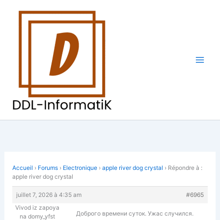
Aller
au
contenu
Accueil
›
Forums
›
Electronique
›
apple river dog crystal
›
Répondre à :
apple river dog crystal
juillet 7, 2026 à 4:35 am
#6965
Vivod iz zapoya
Доброго времени суток. Ужас случился.
na domy_yfst