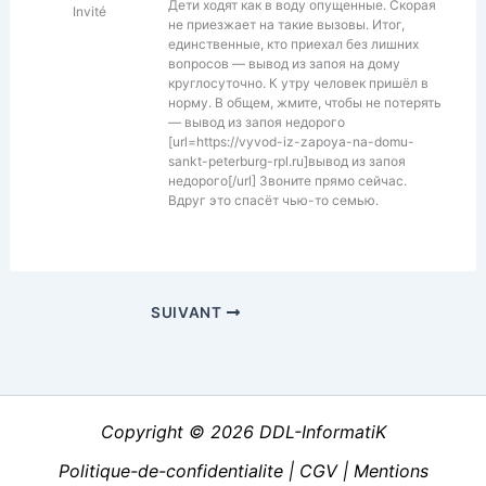
Дети ходят как в воду опущенные. Скорая
Invité
не приезжает на такие вызовы. Итог,
единственные, кто приехал без лишних
вопросов — вывод из запоя на дому
круглосуточно. К утру человек пришёл в
норму. В общем, жмите, чтобы не потерять
— вывод из запоя недорого
[url=https://vyvod-iz-zapoya-na-domu-
sankt-peterburg-rpl.ru]вывод из запоя
недорого[/url] Звоните прямо сейчас.
Вдруг это спасёт чью-то семью.
SUIVANT
Copyright © 2026 DDL-InformatiK
Politique-de-confidentialite
|
CGV
|
Mentions