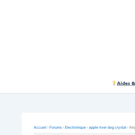
Aller
au
contenu
Aides &
Accueil
›
Forums
›
Electronique
›
apple river dog crystal
›
Rép