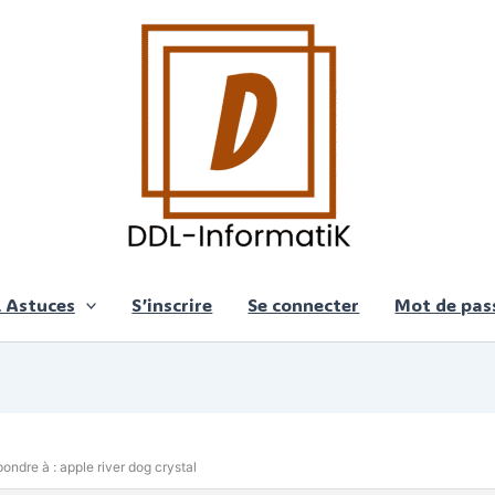
 Astuces
S’inscrire
Se connecter
Mot de pass
ondre à : apple river dog crystal