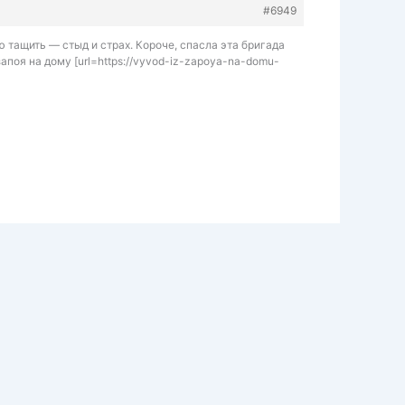
#6949
 тащить — стыд и страх. Короче, спасла эта бригада
апоя на дому [url=https://vyvod-iz-zapoya-na-domu-