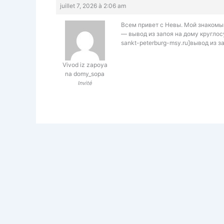
juillet 7, 2026 à 2:06 am
Всем привет с Невы. Мой знакомый
— вывод из запоя на дому круглос
sankt-peterburg-msy.ru]вывод из з
Vivod iz zapoya
na domy_sopa
Invité