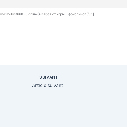
ww.melbet66023.online]мелбет отыгрыш фриспинов[/url]
SUIVANT
Article suivant