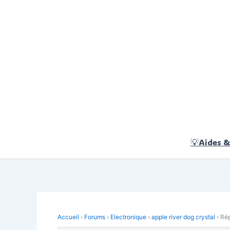
Aller
au
contenu
💡Aides &
Accueil
›
Forums
›
Electronique
›
apple river dog crystal
›
Rép