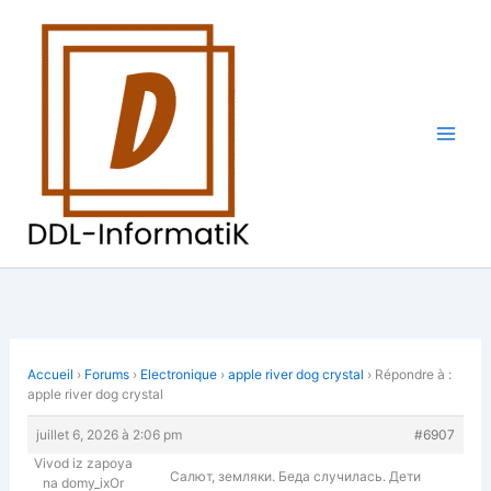
Aller
au
contenu
Accueil
›
Forums
›
Electronique
›
apple river dog crystal
›
Répondre à :
apple river dog crystal
juillet 6, 2026 à 2:06 pm
#6907
Vivod iz zapoya
Салют, земляки. Беда случилась. Дети
na domy_ixOr