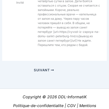
четвёртые сутки в запое. Дети боятся
Invité
оставаться с отцом. Скорая не считается с
запойными. Короче, реально
профессиональные врачи — капельница
от запоя на дому. Через пару часов
человек пришёл в себя. В общем, не
потеряйте — вывод из запоя санкт
петербург [url=https://vyvod-iz-zapoya-na-
domu-sankt-peterburg-hnd.ru]вывод из
запоя санкт петербург[/url] Не ждите.
Перешлите тем, кто рядом с бедой.
SUIVANT
Copyright © 2026 DDL-InformatiK
Politique-de-confidentialite
|
CGV
|
Mentions