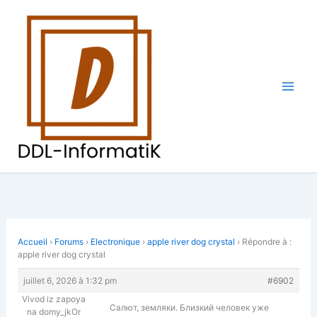
Aller
au
contenu
Accueil
›
Forums
›
Electronique
›
apple river dog crystal
›
Répondre à :
apple river dog crystal
juillet 6, 2026 à 1:32 pm
#6902
Vivod iz zapoya
Салют, земляки. Близкий человек уже
na domy_jkOr