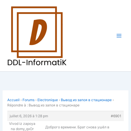
Aller
au
contenu
Accueil
›
Forums
›
Electronique
›
Вывод из запоя в стационаре
›
Répondre à : Вывод из запоя в стационаре
juillet 6, 2026 à 1:28 pm
#6901
Vivod iz zapoya
Доброго времени. Брат снова ушёл в
na domy_qxOr