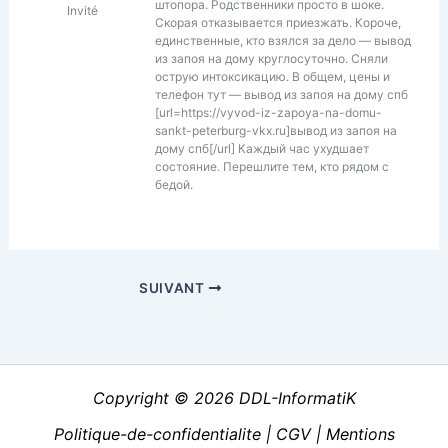
штопора. Родственники просто в шоке.
Invité
Скорая отказывается приезжать. Короче,
единственные, кто взялся за дело — вывод
из запоя на дому круглосуточно. Сняли
острую интоксикацию. В общем, цены и
телефон тут — вывод из запоя на дому спб
[url=https://vyvod-iz-zapoya-na-domu-
sankt-peterburg-vkx.ru]вывод из запоя на
дому спб[/url] Каждый час ухудшает
состояние. Перешлите тем, кто рядом с
бедой.
SUIVANT
Copyright © 2026 DDL-InformatiK
Politique-de-confidentialite
|
CGV
|
Mentions