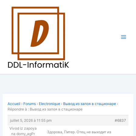
Aller
au
contenu
Accueil
›
Forums
›
Electronique
›
Вывод из запоя в стационаре
›
Répondre à : Вывод из запоя в стационаре
juillet 5, 2026 à 11:55 pm
#6837
Vivod iz zapoya
Здорова, Питер. Отец не выходит из
na domy_agPr