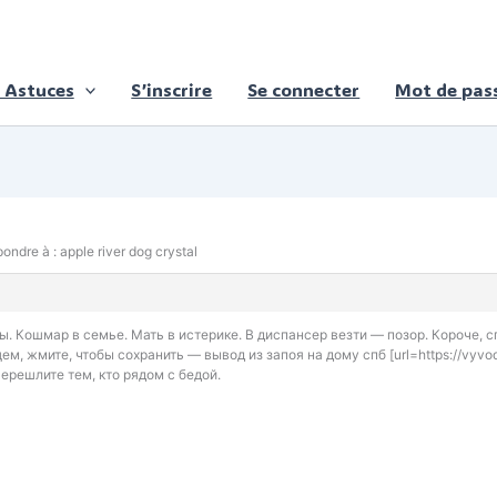
 Astuces
S’inscrire
Se connecter
Mot de pass
ondre à : apple river dog crystal
ы. Кошмар в семье. Мать в истерике. В диспансер везти — позор. Короче, с
ем, жмите, чтобы сохранить — вывод из запоя на дому спб [url=https://vyv
Перешлите тем, кто рядом с бедой.