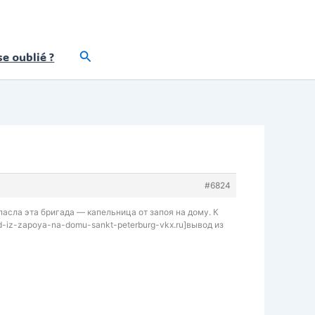
Rechercher
e oublié ?
#6824
пасла эта бригада — капельница от запоя на дому. К
od-iz-zapoya-na-domu-sankt-peterburg-vkx.ru]вывод из