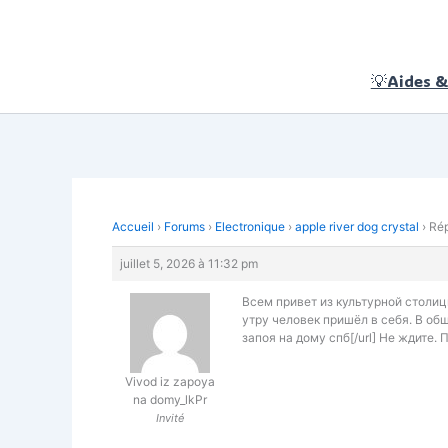
Aller
au
contenu
💡Aides &
Accueil
›
Forums
›
Electronique
›
apple river dog crystal
›
Rép
juillet 5, 2026 à 11:32 pm
Всем привет из культурной столиц
утру человек пришёл в себя. В общ
запоя на дому спб[/url] Не ждите. 
Vivod iz zapoya
na domy_lkPr
Invité