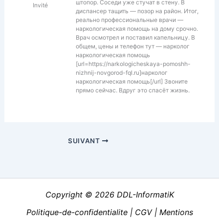
штопор. Соседи уже стучат в стену. В
Invité
диспансер тащить — позор на район. Итог,
реально профессиональные врачи —
наркологическая помощь на дому срочно.
Врач осмотрел и поставил капельницу. В
общем, цены и телефон тут — нарколог
наркологическая помощь
[url=https://narkologicheskaya-pomoshh-
nizhnij-novgorod-fql.ru]нарколог
наркологическая помощь[/url] Звоните
прямо сейчас. Вдруг это спасёт жизнь.
SUIVANT
Copyright © 2026 DDL-InformatiK
Politique-de-confidentialite
|
CGV
|
Mentions