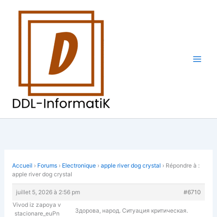
Aller
au
contenu
Accueil
›
Forums
›
Electronique
›
apple river dog crystal
›
Répondre à :
apple river dog crystal
juillet 5, 2026 à 2:56 pm
#6710
Vivod iz zapoya v
Здорова, народ. Ситуация критическая.
stacionare_euPn