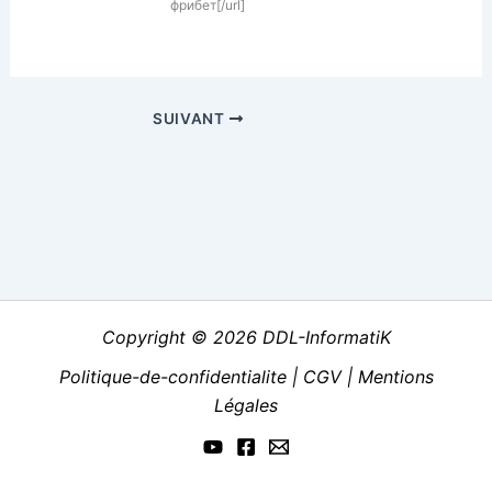
фрибет[/url]
SUIVANT
Copyright © 2026 DDL-InformatiK
Politique-de-confidentialite
|
CGV
|
Mentions
Légales