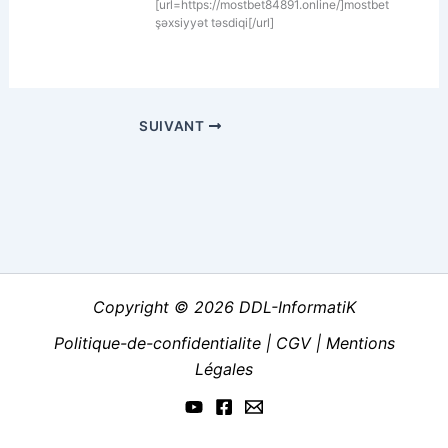
[url=https://mostbet84891.online/]mostbet
şəxsiyyət təsdiqi[/url]
SUIVANT
Copyright © 2026 DDL-InformatiK
Politique-de-confidentialite
|
CGV
|
Mentions
Légales