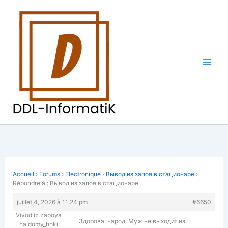
Aller
au
contenu
Accueil
›
Forums
›
Electronique
›
Вывод из запоя в стационаре
›
Répondre à : Вывод из запоя в стационаре
juillet 4, 2026 à 11:24 pm
#6650
Vivod iz zapoya
Здорова, народ. Муж не выходит из
na domy_hhki