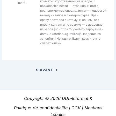
комнаты. Родственники на взводе. В
Invité
наркологию везти — страшно. В итоге,
реально крутые специалисты — недорогой
вывод из запоя в Екатеринбурге. Врач
сразу поставил систему. В общем, вся
инфа и контакты по ссылке — выведение
из запоя [url=https://vyvod-iz-zapoya-na-
domu-ekaterinburg-mfk.ru]выведение из
запоя[/url] Не ждите. Вдруг кому-то это
спасёт жизнь.
SUIVANT
Copyright © 2026 DDL-InformatiK
Politique-de-confidentialite
|
CGV
|
Mentions
Légales