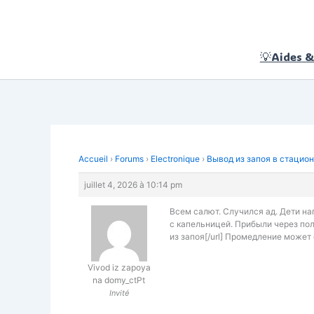
Aller
au
contenu
💡Aides &
Accueil
›
Forums
›
Electronique
›
Вывод из запоя в стацио
juillet 4, 2026 à 10:14 pm
Всем салют. Случился ад. Дети на
с капельницей. Прибыли через полч
из запоя[/url] Промедление может 
Vivod iz zapoya
na domy_ctPt
Invité