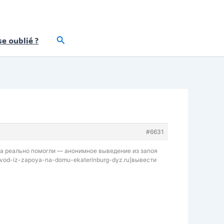
Rechercher
e oublié ?
#6631
ята реально помогли — анонимное выведение из запоя
vyvod-iz-zapoya-na-domu-ekaterinburg-dyz.ru]вывести