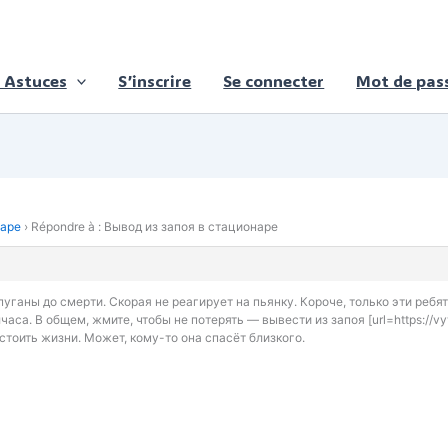
 Astuces
S’inscrire
Se connecter
Mot de pass
наре
›
Répondre à : Вывод из запоя в стационаре
пуганы до смерти. Скорая не реагирует на пьянку. Короче, только эти реб
аса. В общем, жмите, чтобы не потерять — вывести из запоя [url=https://
стоить жизни. Может, кому-то она спасёт близкого.