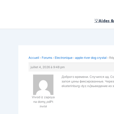
Aller
au
contenu
💡Aides &
Accueil
›
Forums
›
Electronique
›
apple river dog crystal
›
Rép
juillet 4, 2026 à 9:48 pm
Доброго времени. Случился ад. Со
запоя цены фиксированные. Через 
ekaterinburg-dyz.ru]выведение из 
Vivod iz zapoya
na domy_odPt
Invité