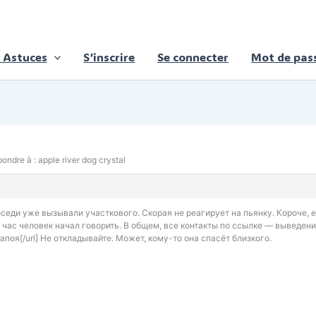
 Astuces
S’inscrire
Se connecter
Mot de pass
ondre à : apple river dog crystal
седи уже вызывали участкового. Скорая не реагирует на пьянку. Короче, 
час человек начал говорить. В общем, все контакты по ссылке — выведение
запоя[/url] Не откладывайте. Может, кому-то она спасёт близкого.