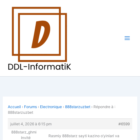
Aller
au
contenu
Accueil
›
Forums
›
Electronique
›
888starzuzbet
›
Répondre à :
888starzuzbet
juillet 4, 2026 à 6:15 pm
#6599
888starz_ghmi
Rasmiy 888starz sayti kazino o’yinlari va
Invité