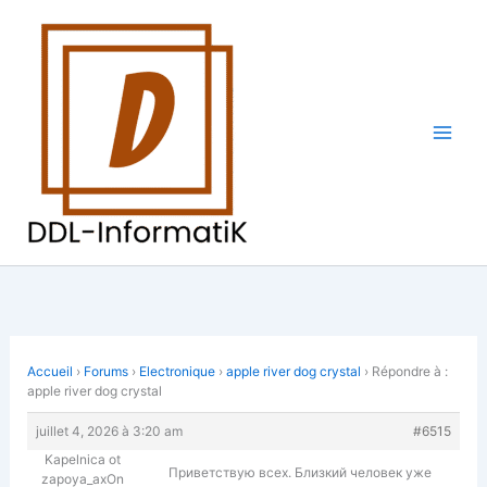
Aller
au
contenu
Accueil
›
Forums
›
Electronique
›
apple river dog crystal
›
Répondre à :
apple river dog crystal
juillet 4, 2026 à 3:20 am
#6515
Kapelnica ot
Приветствую всех. Близкий человек уже
zapoya_axOn