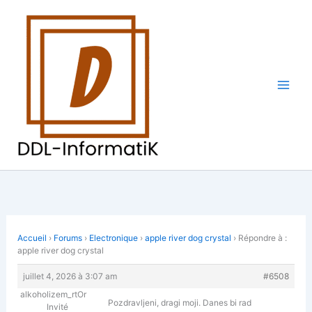
Aller
au
contenu
Accueil
›
Forums
›
Electronique
›
apple river dog crystal
›
Répondre à :
apple river dog crystal
juillet 4, 2026 à 3:07 am
#6508
alkoholizem_rtOr
Pozdravljeni, dragi moji. Danes bi rad
Invité