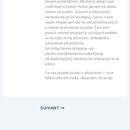
necem pomembnem. Alkohol je dolgo casa
vodil moje zivljenje. Potem pa sem na spletu
naletel na resitev. Govorim o zdravljenju
alkoholizma pri Dr Vorobjevu. Sprva nisem
verjel. Ampak sem dal tej metodi priloznost in
zivljenje se je obrnilo na bolje. Sam sem
preucil celoten program in vsi kljucni podatki
so na voljo na tej povezavi: ambulantno
zdravljenje alkoholizma
[url=http://www.odvajanje-od-
alkoho.com]ambulantno zdravljenje
alkoholizma[/url] Alkoholizem je bolezen in se
zdravi.
Ce vas prijatelj se bori z alkoholom — to je
lahko odlocilni korak. Verjamem, da se da!
SUIVANT