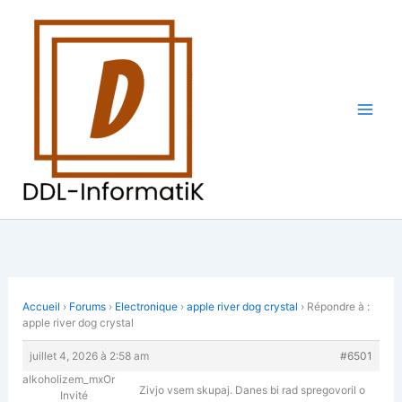
Aller
au
contenu
Accueil
›
Forums
›
Electronique
›
apple river dog crystal
›
Répondre à :
apple river dog crystal
juillet 4, 2026 à 2:58 am
#6501
alkoholizem_mxOr
Zivjo vsem skupaj. Danes bi rad spregovoril o
Invité