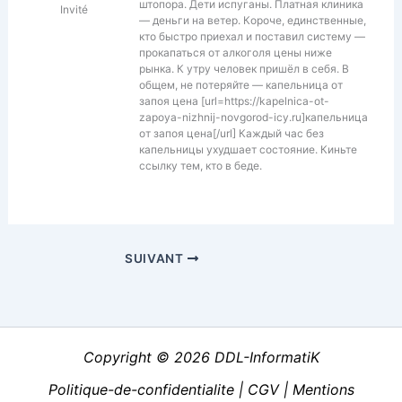
штопора. Дети испуганы. Платная клиника
Invité
— деньги на ветер. Короче, единственные,
кто быстро приехал и поставил систему —
прокапаться от алкоголя цены ниже
рынка. К утру человек пришёл в себя. В
общем, не потеряйте — капельница от
запоя цена [url=https://kapelnica-ot-
zapoya-nizhnij-novgorod-icy.ru]капельница
от запоя цена[/url] Каждый час без
капельницы ухудшает состояние. Киньте
ссылку тем, кто в беде.
SUIVANT
Copyright © 2026 DDL-InformatiK
Politique-de-confidentialite
|
CGV
|
Mentions