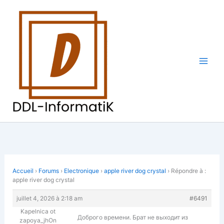
Aller
au
contenu
Accueil
›
Forums
›
Electronique
›
apple river dog crystal
›
Répondre à :
apple river dog crystal
juillet 4, 2026 à 2:18 am
#6491
Kapelnica ot
Доброго времени. Брат не выходит из
zapoya_jhOn