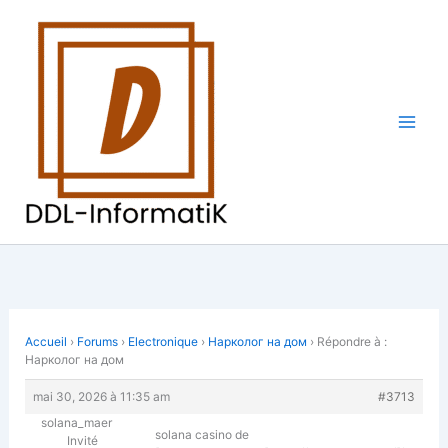
Aller
au
contenu
Accueil
›
Forums
›
Electronique
›
Нарколог на дом
›
Répondre à :
Нарколог на дом
mai 30, 2026 à 11:35 am
#3713
solana_maer
solana casino de
Invité