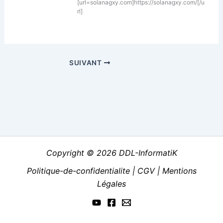
[url=solanagxy.com]https://solanagxy.com/[/u
rl]
SUIVANT
Copyright © 2026 DDL-InformatiK
Politique-de-confidentialite
|
CGV
|
Mentions
Légales