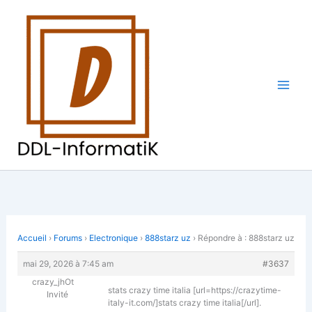
Aller
au
contenu
Accueil
›
Forums
›
Electronique
›
888starz uz
›
Répondre à : 888starz uz
mai 29, 2026 à 7:45 am
#3637
crazy_jhOt
stats crazy time italia [url=https://crazytime-
Invité
italy-it.com/]stats crazy time italia[/url].