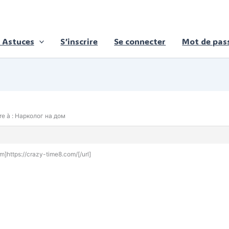
 Astuces
S’inscrire
Se connecter
Mot de pass
e à : Нарколог на дом
m]https://crazy-time8.com/[/url]