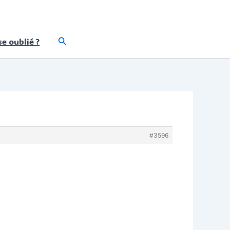
Rechercher
e oublié ?
#3596