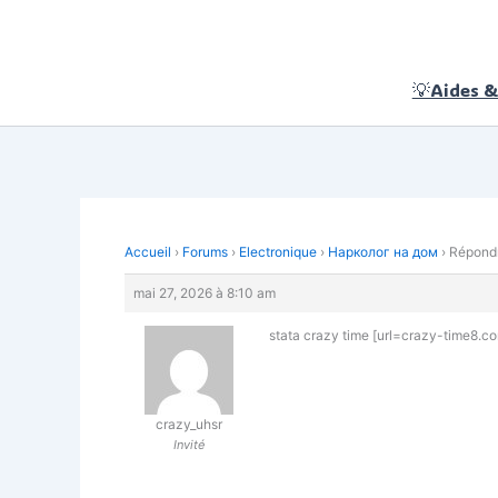
Aller
au
contenu
💡Aides &
Accueil
›
Forums
›
Electronique
›
Нарколог на дом
›
Répondr
mai 27, 2026 à 8:10 am
stata crazy time [url=crazy-time8.co
crazy_uhsr
Invité