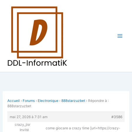
Aller
au
contenu
Accueil
›
Forums
›
Electronique
›
888starzuzbet
›
Répondre à :
888starzuzbet
mai 27, 2026 à 7:31 am
#3586
crazy_jisr
come giocare a crazy time [url=https://crazy-
Invité