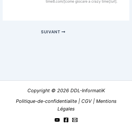
time8.com/]come giocare a crazy time[/url].
SUIVANT
Copyright © 2026 DDL-InformatiK
Politique-de-confidentialite
|
CGV
|
Mentions
Légales