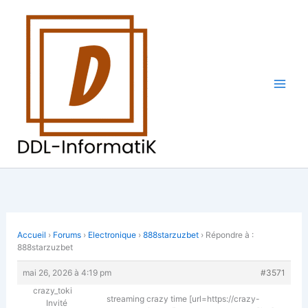
Aller
au
contenu
Accueil
›
Forums
›
Electronique
›
888starzuzbet
›
Répondre à :
888starzuzbet
mai 26, 2026 à 4:19 pm
#3571
crazy_toki
streaming crazy time [url=https://crazy-
Invité