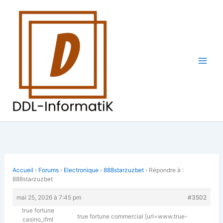
Aller
au
contenu
Accueil
›
Forums
›
Electronique
›
888starzuzbet
›
Répondre à :
888starzuzbet
mai 25, 2026 à 7:45 pm
#3502
true fortune
true fortune commercial [url=www.true-
casino_ifml