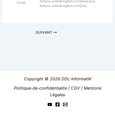
fortune-unitedkingdom.com]www.true-
Invité
fortune-unitedkingdom.com[/url] .
SUIVANT
Copyright © 2026 DDL-InformatiK
Politique-de-confidentialite
|
CGV
|
Mentions
Légales