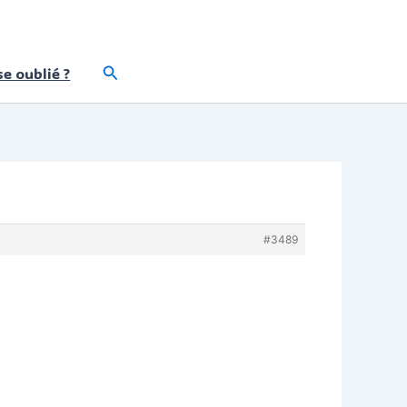
Rechercher
e oublié ?
#3489