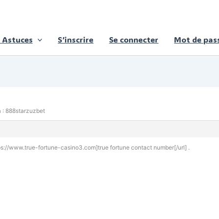
 Astuces
S’inscrire
Se connecter
Mot de pass
 : 888starzuzbet
ps://www.true-fortune-casino3.com]true fortune contact number[/url] .