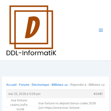
Aller
au
contenu
Accueil
›
Forums
›
Electronique
›
888starz uz
›
Répondre à : 888starz uz
mai 25, 2026 à 5:06 pm
#3481
true fortune
true fortune no deposit bonus codes 2026
casino_ksPa
[url=https://www.true-fortune-
Invité