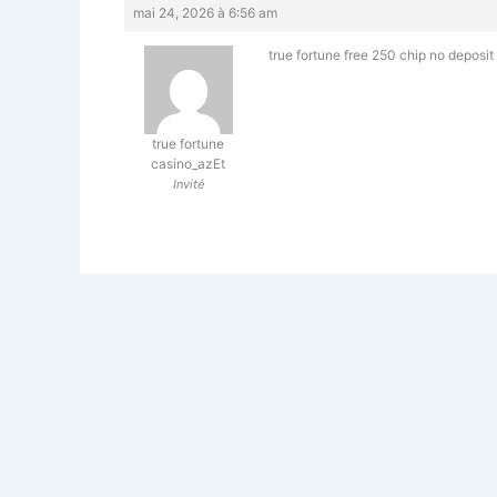
mai 24, 2026 à 6:56 am
true fortune free 250 chip no deposit
true fortune
casino_azEt
Invité