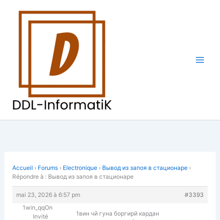
Aller
au
contenu
Accueil
›
Forums
›
Electronique
›
Вывод из запоя в стационаре
›
Répondre à : Вывод из запоя в стационаре
mai 23, 2026 à 6:57 pm
#3393
1win_qqOn
1вин чӣ гуна боргирӣ кардан
Invité