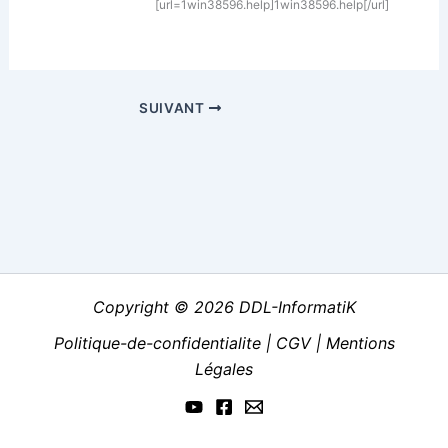
[url=1win38596.help]1win38596.help[/url]
SUIVANT
Copyright © 2026 DDL-InformatiK
Politique-de-confidentialite
|
CGV
|
Mentions
Légales