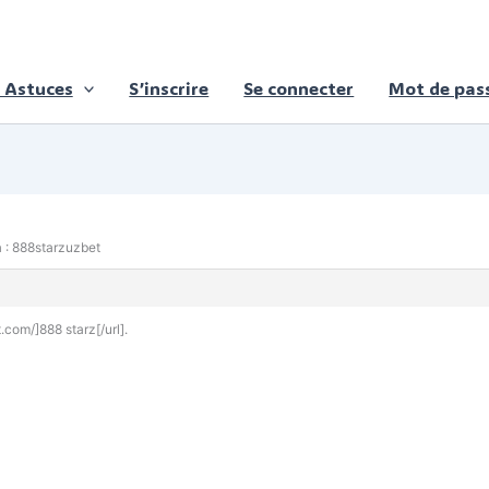
 Astuces
S’inscrire
Se connecter
Mot de pass
 : 888starzuzbet
.com/]888 starz[/url].