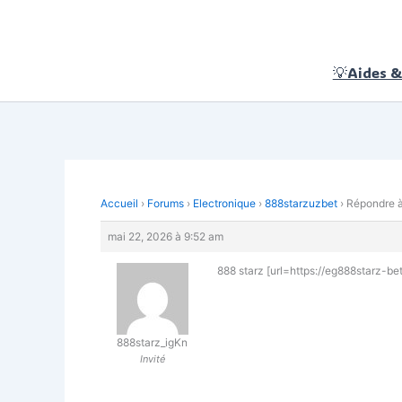
Aller
au
contenu
💡Aides &
Accueil
›
Forums
›
Electronique
›
888starzuzbet
›
Répondre à
mai 22, 2026 à 9:52 am
888 starz [url=https://eg888starz-bet
888starz_igKn
Invité