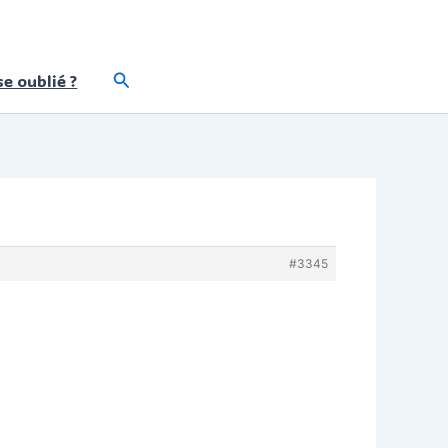
Rechercher
e oublié ?
#3345