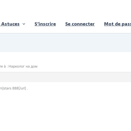
 Astuces
S’inscrire
Se connecter
Mot de pass
e à : Нарколог на дом
]stars 888[/url] .