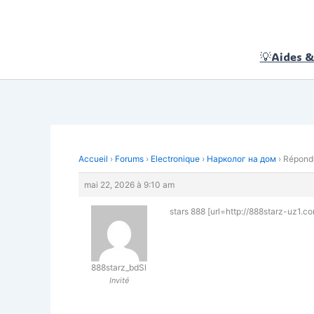
Aller
au
contenu
💡Aides &
Accueil
›
Forums
›
Electronique
›
Нарколог на дом
›
Répondr
mai 22, 2026 à 9:10 am
stars 888 [url=http://888starz-uz1.com
888starz_bdSl
Invité