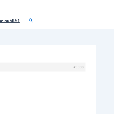
Rechercher
e oublié ?
#3338