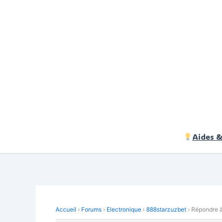
Aller
au
contenu
Aides &
Accueil
›
Forums
›
Electronique
›
888starzuzbet
›
Répondre à