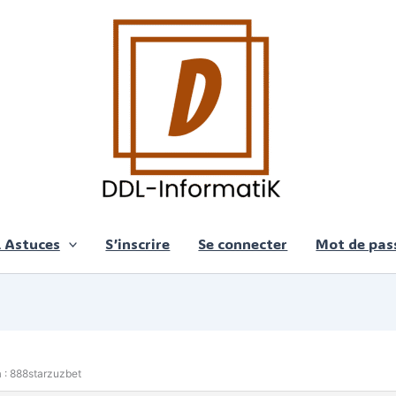
 Astuces
S’inscrire
Se connecter
Mot de pass
 : 888starzuzbet