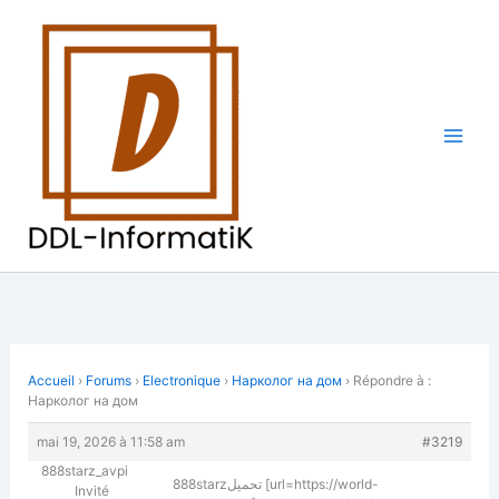
Aller
au
contenu
Accueil
›
Forums
›
Electronique
›
Нарколог на дом
›
Répondre à :
Нарколог на дом
mai 19, 2026 à 11:58 am
#3219
888starz_avpi
888starzتحميل [url=https://world-
Invité