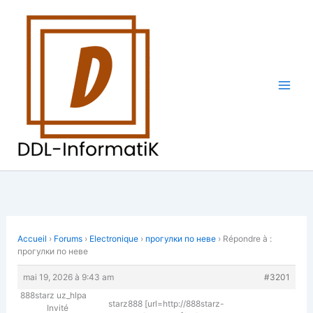
Aller
au
contenu
Accueil
›
Forums
›
Electronique
›
прогулки по неве
›
Répondre à :
прогулки по неве
mai 19, 2026 à 9:43 am
#3201
888starz uz_hlpa
starz888 [url=http://888starz-
Invité