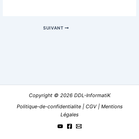
SUIVANT
Copyright © 2026 DDL-InformatiK
Politique-de-confidentialite
|
CGV
|
Mentions
Légales