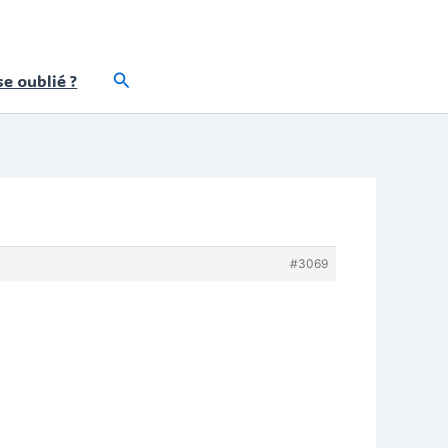
Rechercher
e oublié ?
#3069