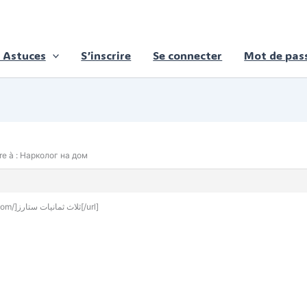
 Astuces
S’inscrire
Se connecter
Mot de pass
e à : Нарколог на дом
ستار مرهنات [url=http://eg-888starz.com/]ثلاث ثمانيات ستارز[/url]