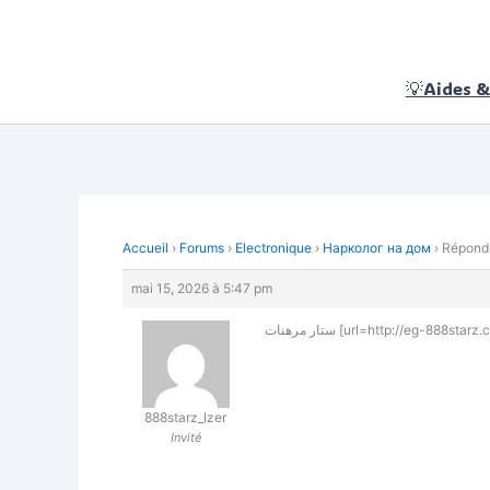
Aller
au
contenu
💡Aides &
Accueil
›
Forums
›
Electronique
›
Нарколог на дом
›
Répondr
mai 15, 2026 à 5:47 pm
888starz_lzer
Invité