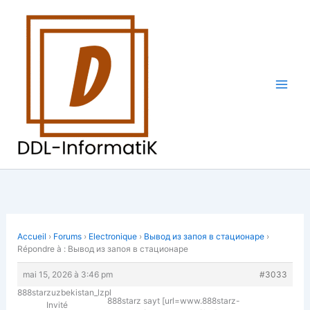
Aller
au
contenu
Accueil
›
Forums
›
Electronique
›
Вывод из запоя в стационаре
›
Répondre à : Вывод из запоя в стационаре
mai 15, 2026 à 3:46 pm
#3033
888starzuzbekistan_lzpl
888starz sayt [url=www.888starz-
Invité